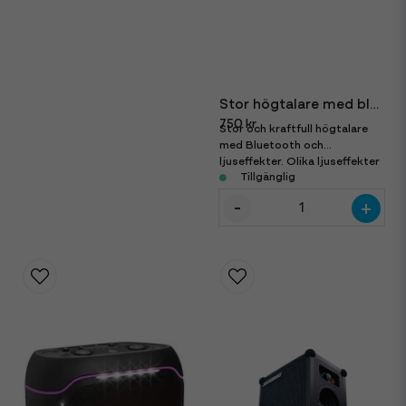
Stor högtalare med bluetooth
750 kr
Stor och kraftfull högtalare
med Bluetooth och
ljuseffekter. Olika ljuseffekter
och ingångar.
Tillgänglig
-
+