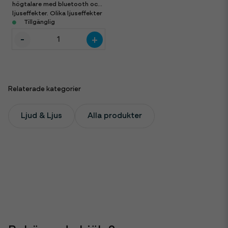
högtalare med bluetooth och
ljuseffekter. Olika ljuseffekter
och ingångar. Går att koppla
Tillgänglig
ihop trådlöst med en JBL
-
+
Ultimate till. Välj två om ni vill
ha stereo. Även mikrofon
trådlöst.
Relaterade kategorier
Ljud & Ljus
Alla produkter