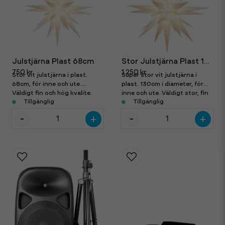
Julstjärna Plast 68cm
Stor Julstjärna Plast 130cm
750 kr
1 250 kr
Stor vit julstjärna i plast.
Super stor vit julstjärna i
68cm, för inne och ute.
plast. 130cm i diameter, för
Väldigt fin och hög kvalite.
inne och ute. Väldigt stor, fin
LED lampa ingår.
Tillgänglig
och i hög kvalité. LED lampa
Tillgänglig
ingår.
-
-
+
+