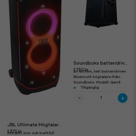
Soundboks batteridriven högtalare med Bluetooth
1 750 kr
En extrem, helt batteridriven
Bluetooth högtalare ifrån
Soundboks. Modell: Gen3.
Överlägset bäst, helt utan
Tillgänglig
sladdar! Ta med den överallt!
-
+
JBL Ultimate Högtalare med bluetooth
1 375 kr
Extremt stor och kraftfull