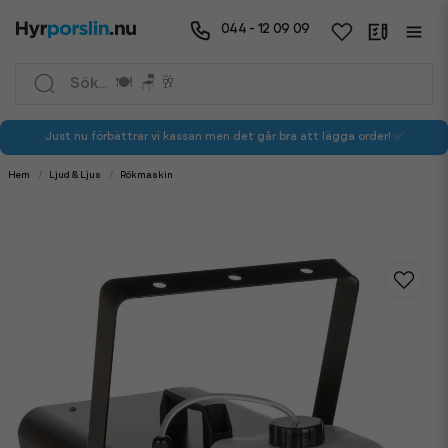
044 - 12 09 09
Just nu förbättrar vi kassan men det går bra att lägga order! ✅
Hem
Ljud & Ljus
Rökmaskin