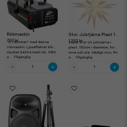
Rökmaskin
Stor Julstjärna Plast 130cm
750 kr
1 250 kr
"In i dimman" med denna
Super stor vit julstjärna i
rökmaskin. Ljuseffekter blir
plast. 130cm i diameter, för
mycket bättre med rök. OBS
inne och ute. Väldigt stor, fin
inkl full tank med rökvätska.
Tillgänglig
och i hög kvalité. LED lampa
Tillgänglig
ingår.
-
-
+
+