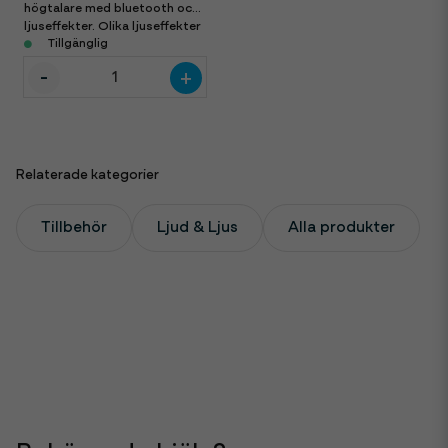
högtalare med bluetooth och
ljuseffekter. Olika ljuseffekter
och ingångar. Går att koppla
Tillgänglig
ihop trådlöst med en JBL
-
+
Ultimate till. Välj två om ni vill
ha stereo. Även mikrofon
trådlöst.
Relaterade kategorier
Tillbehör
Ljud & Ljus
Alla produkter