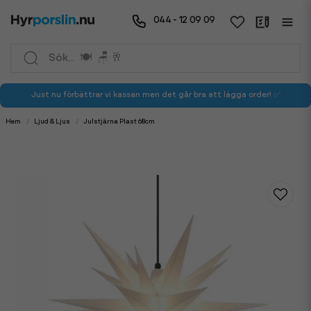
044 - 12 09 09
Just nu förbättrar vi kassan men det går bra att lägga order! ✅
Hem
Ljud & Ljus
Julstjärna Plast 68cm