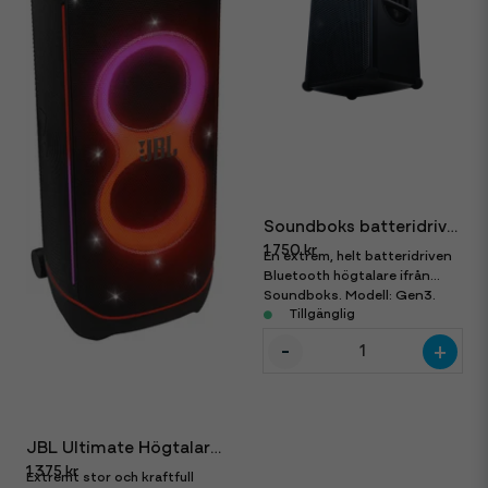
Soundboks batteridriven högtalare med Bluetooth
1 750 kr
En extrem, helt batteridriven
Bluetooth högtalare ifrån
Soundboks. Modell: Gen3.
Överlägset bäst, helt utan
Tillgänglig
sladdar! Ta med den överallt!
-
+
JBL Ultimate Högtalare med bluetooth
1 375 kr
Extremt stor och kraftfull