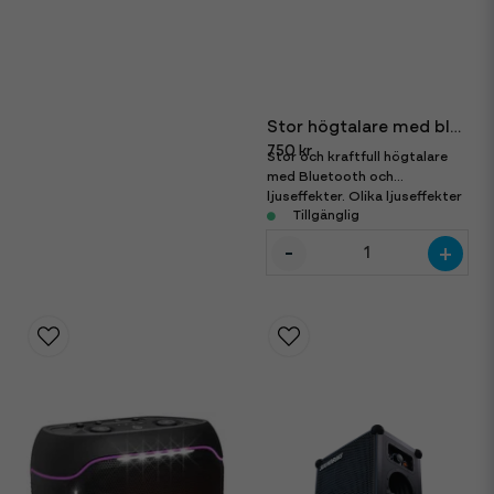
Stor högtalare med bluetooth
750 kr
Stor och kraftfull högtalare
med Bluetooth och
ljuseffekter. Olika ljuseffekter
och ingångar.
Tillgänglig
-
+