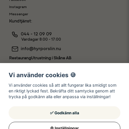
Instagram
Messenger
Kundtjänst:
044 - 12 09 09
Vardagar 8:00 - 17:00
info@hyrporslin.nu
RestaurangUtrustning i Skåne AB
556631-7888
Vi använder cookies 🍪
Vi använder cookies så att allt fungerar lika smidigt som
en riktigt lyckad fest. Bekräfta ditt samtycke genom att
Hyr som
trycka på godkänn alla eller anpassa via inställningar!
✅ Godkänn alla
⚙️ Inställningar