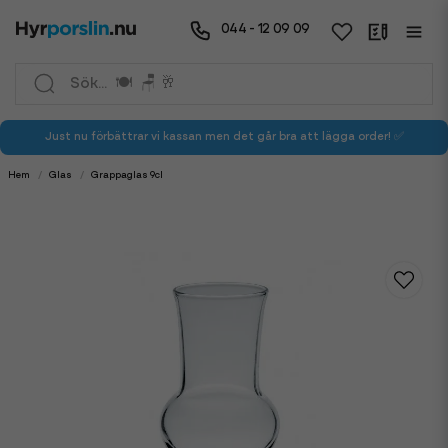
044 - 12 09 09
Just nu förbättrar vi kassan men det går bra att lägga order! ✅
Hem
Glas
Grappaglas 9cl