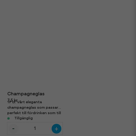
Champagneglas
7,5 kr
17 cl. Vårt eleganta
champagneglas som passar
perfekt till fördrinken som till
champagnen!
Tillgänglig
-
+