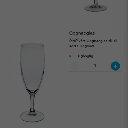
Cognacglas
7,5 kr
25cl. Vårt Cognacglas till all
sorts Cognac!
Tillgänglig
-
+