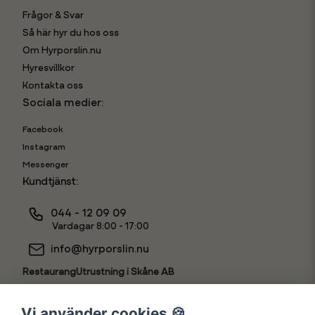
Frågor & Svar
Så här hyr du hos oss
Om Hyrporslin.nu
Hyresvillkor
Kontakta oss
Sociala medier:
Facebook
Instagram
Messenger
Kundtjänst:
044 - 12 09 09
Vardagar 8:00 - 17:00
info@hyrporslin.nu
RestaurangUtrustning i Skåne AB
556631-7888
Vi använder cookies 🍪