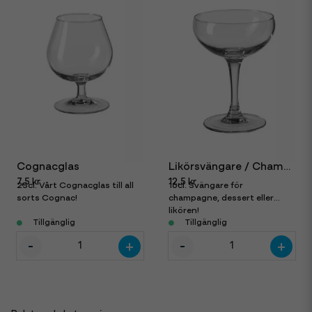
Cognacglas
Likörsvängare / Champagnecoupe 16cl
7,5 kr
12,5 kr
25cl. Vårt Cognacglas till all
16cl. Svängare för
sorts Cognac!
champagne, dessert eller
likören!
Tillgänglig
Tillgänglig
-
-
+
+