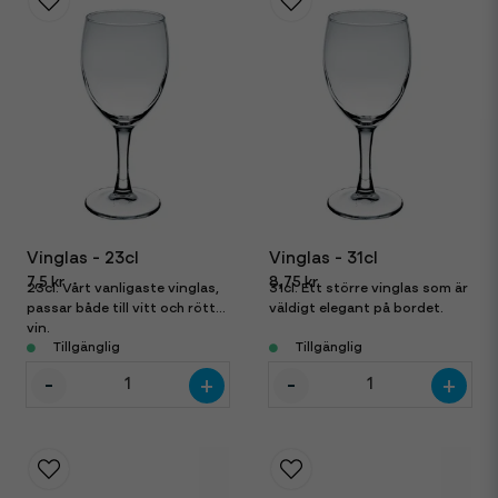
Vinglas - 23cl
Vinglas - 31cl
7,5 kr
8,75 kr
23cl. Vårt vanligaste vinglas,
31cl. Ett större vinglas som är
passar både till vitt och rött
väldigt elegant på bordet.
vin.
Tillgänglig
Tillgänglig
-
-
+
+