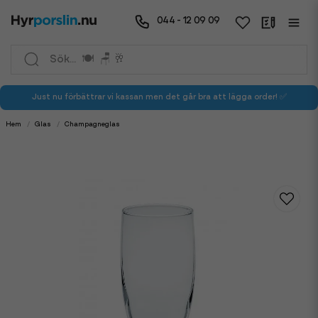
044 - 12 09 09
Just nu förbättrar vi kassan men det går bra att lägga order! ✅
Hem
Glas
Champagneglas