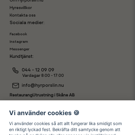
Om Hyrporslin.nu
Hyresvillkor
Kontakta oss
Sociala medier:
Facebook
Instagram
Messenger
Kundtjänst:
044 - 12 09 09
Vardagar 8:00 - 17:00
info@hyrporslin.nu
RestaurangUtrustning i Skåne AB
556631-7888
Vi använder cookies 🍪
Vi använder cookies så att allt fungerar lika smidigt som
en riktigt lyckad fest. Bekräfta ditt samtycke genom att
Hyr som