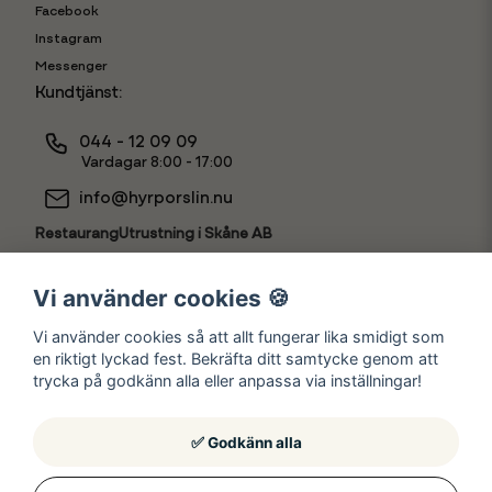
Facebook
Instagram
Messenger
Kundtjänst:
044 - 12 09 09
Vardagar 8:00 - 17:00
info@hyrporslin.nu
RestaurangUtrustning i Skåne AB
556631-7888
Vi använder cookies 🍪
Vi använder cookies så att allt fungerar lika smidigt som
en riktigt lyckad fest. Bekräfta ditt samtycke genom att
Hyr som
trycka på godkänn alla eller anpassa via inställningar!
✅ Godkänn alla