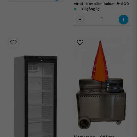
vinet, ölen eller läsken. B: 600
D: 520 H: 870 mm
Tillgänglig
-
+