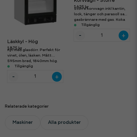
Korvvagn - Större
1 625 kr
Större korvvagn inkl kantin,
lock, tänger och parasoll samt
gasbrännare med gas. Koka
upp vatten och servera. Mått:
Tillgänglig
122x118x63cm
-
+
Läskkyl - Hög
1 875 kr
Kyl med glasdörr. Perfekt för
vinet, ölen, läsken. Mått:
595mm bred, 1840mm hög.
Tillgänglig
-
+
Relaterade kategorier
Maskiner
Alla produkter