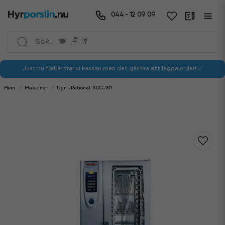
044 - 12 09 09
Just nu förbättrar vi kassan men det går bra att lägga order! ✅
Hem
Maskiner
Ugn - Rational: SCC-201