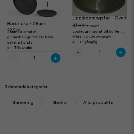
Uppläggningsfat - Ovalt
Barbricka - 28cm
37,5 kr
Rostfritt ovalt
22,5 kr
uppläggningsfat till buffén!
28cm i diameter,
Mått: 44x29cm ovalt.
gummibelagd för att hålla
Tillgänglig
saker på plats!
Tillgänglig
-
+
-
+
Relaterade kategorier
Servering
Tillbehör
Alla produkter