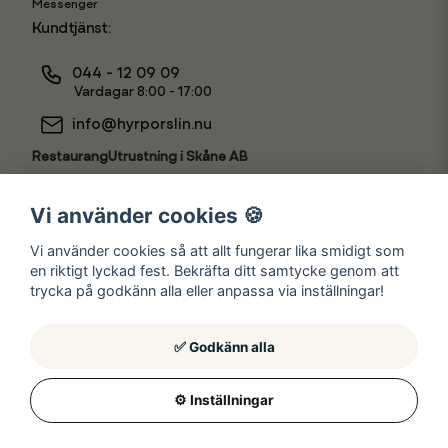
Messenger
Kundtjänst:
044 - 12 09 09
Vardagar 8:00 - 17:00
info@hyrporslin.nu
RestaurangUtrustning i Skåne AB
556631-7888
Vi använder cookies 🍪
Vi använder cookies så att allt fungerar lika smidigt som
en riktigt lyckad fest. Bekräfta ditt samtycke genom att
Hyr som
trycka på godkänn alla eller anpassa via inställningar!
✅ Godkänn alla
⚙️ Inställningar
© Hyrporslin.nu
2026