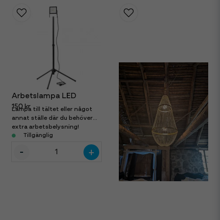
Arbetslampa LED
150 kr
Lampa till tältet eller något
annat ställe där du behöver
extra arbetsbelysning!
Perfekt vid Catering. Stativ
Tillgänglig
går att ta bort. IP54 20 W
-
+
1600 lm