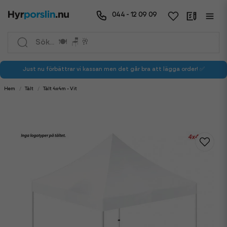
044 - 12 09 09
Just nu förbättrar vi kassan men det går bra att lägga order! ✅
Hem
Tält
Tält 4x4m - Vit