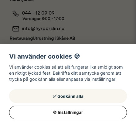
044 - 12 09 09
Vardagar 8:00 - 17:00
info@hyrporslin.nu
RestaurangUtrustning i Skåne AB
556631-7888
Vi använder cookies 🍪
Vi använder cookies så att allt fungerar lika smidigt som
en riktigt lyckad fest. Bekräfta ditt samtycke genom att
Hyr som
trycka på godkänn alla eller anpassa via inställningar!
✅ Godkänn alla
⚙️ Inställningar
© Hyrporslin.nu
2026
Powered by Nyehandel AB