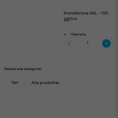
Kristallkrona XXL - 100cm i diameter
1 500 kr
XXL
Tillgänglig
-
+
Relaterade kategorier
Tält
Alla produkter