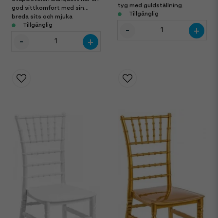
tyg med guldställning.
god sittkomfort med sin
Staplingsbar.
Tillgänglig
breda sits och mjuka
stoppning i svart tyg.
Tillgänglig
-
+
-
+