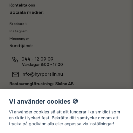
Kontakta oss
Sociala medier:
Facebook
Instagram
Messenger
Kundtjänst:
044 - 12 09 09
Vardagar 8:00 - 17:00
info@hyrporslin.nu
RestaurangUtrustning i Skåne AB
556631-7888
Vi använder cookies 🍪
Vi använder cookies så att allt fungerar lika smidigt som
en riktigt lyckad fest. Bekräfta ditt samtycke genom att
Hyr som
trycka på godkänn alla eller anpassa via inställningar!