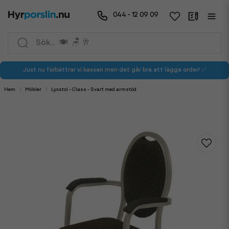
044 - 12 09 09
Just nu förbättrar vi kassan men det går bra att lägga order! ✅
Hem
Möbler
Lyxstol - Class - Svart med armstöd