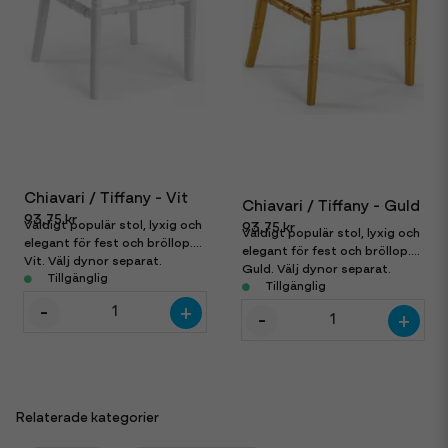
Chiavari / Tiffany - Vit
Chiavari / Tiffany - Guld
93,75 kr
Väldigt populär stol, lyxig och
93,75 kr
Väldigt populär stol, lyxig och
elegant för fest och bröllop.
elegant för fest och bröllop.
Vit. Välj dynor separat.
Guld. Välj dynor separat.
Tillgänglig
Tillgänglig
-
+
-
+
Relaterade kategorier