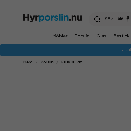
Möbler
Porslin
Glas
Bestick
Jus
Hem
Porslin
Krus 2L Vit