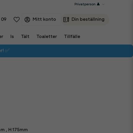
 09
er
Is
Tält
Toaletter
Tillfälle
r! ✅
mm , H:175mm