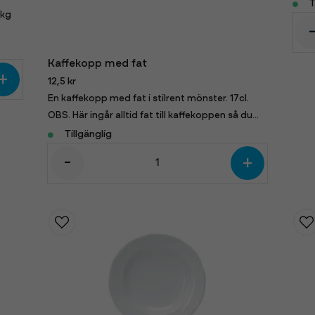
ming
T
2kg
Kaffekopp med fat
+
12,5 kr
En kaffekopp med fat i stilrent mönster. 17cl.
OBS. Här ingår alltid fat till kaffekoppen så du
behöver inte beställa det separat.
Tillgänglig
-
+