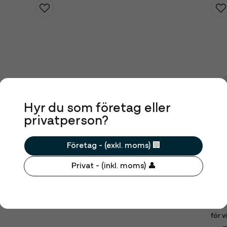
Hyr du som företag eller
privatperson?
Företag - (exkl. moms) 🏢
Privat - (inkl. moms) 👤
Ming
6,25 
Ming
för v