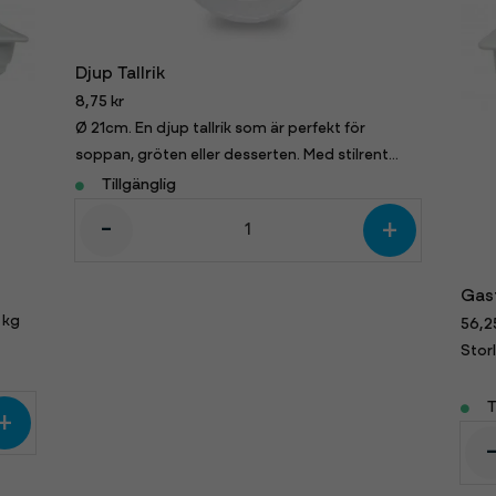
Djup Tallrik
8,75 kr
Ø 21cm. En djup tallrik som är perfekt för
soppan, gröten eller desserten. Med stilrent
mönster.
Tillgänglig
-
+
Gast
 kg
56,2
Storl
T
+