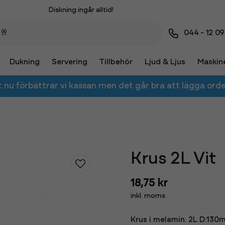
Diskning ingår alltid!
Besök vår utställning i Kristianstad!
044 - 12 09
Leverans eller avhämtning!
Dukning
Servering
Tillbehör
Ljud & Ljus
Maskin
t nu förbättrar vi kassan men det går bra att lägga orde
Krus 2L Vit
18,75 kr
inkl. moms
Krus i melamin. 2L D:130