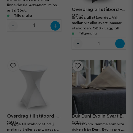
linnekänsla. 48x48cm. Minsta
Överdrag till ståbord - Svart
antal 36st.
Tillgänglig
150 kr
Snygga till ståbordet. Välj
mellan vit eller svart, passar
-
+
ståborden. OBS - Lägg till
ståbord separat.
Tillgänglig
-
+
Överdrag till ståbord - Vit
Duk Duni Evolin Svart Engångsduk
150 kr
122,5 kr
Snygga till ståbordet. Välj
220x127cm. Samma som vita
mellan vit eller svart, passar
duken från Duni. Evolin är ett