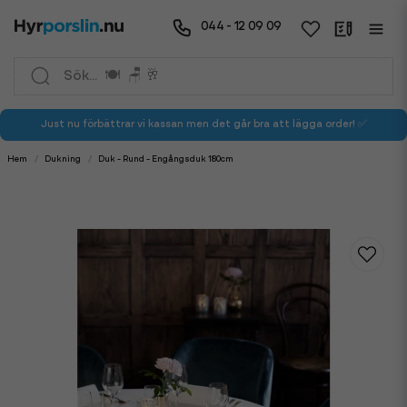
044 - 12 09 09
Just nu förbättrar vi kassan men det går bra att lägga order! ✅
Hem
Dukning
Duk - Rund - Engångsduk 180cm