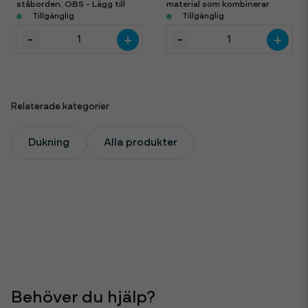
ståborden. OBS - Lägg till
material som kombinerar
ståbord separat.
Tillgänglig
utseendet och känslan hos
Tillgänglig
linne fast med den praktiska
-
-
+
+
engångshanteringen
Relaterade kategorier
Dukning
Alla produkter
Behöver du hjälp?