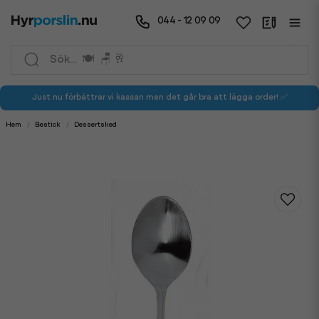
044 - 12 09 09
Just nu förbättrar vi kassan men det går bra att lägga order! ✅
Hem
Bestick
Dessertsked