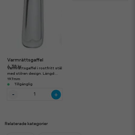
Varmrättsgaffel
4,38 kr
Varmrättsgaffel i rostfritt stål
med stilren design. Längd:
197mm
Tillgänglig
-
+
Relaterade kategorier