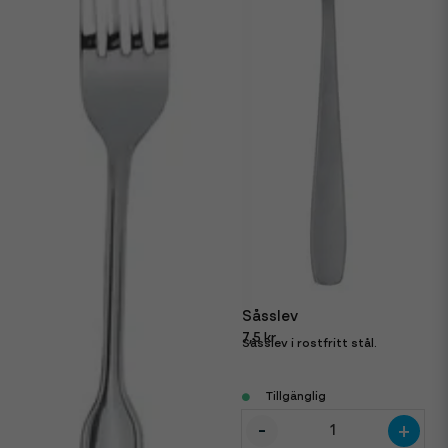
Såsslev
7,5 kr
Såsslev i rostfritt stål.
Tillgänglig
-
+