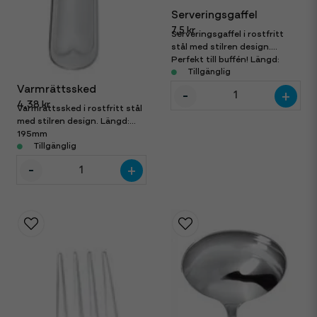
Serveringsgaffel
7,5 kr
Serveringsgaffel i rostfritt
stål med stilren design.
Perfekt till buffén! Längd:
211mm
Tillgänglig
Varmrättssked
-
+
4,38 kr
Varmrättssked i rostfritt stål
med stilren design. Längd:
195mm
Tillgänglig
-
+