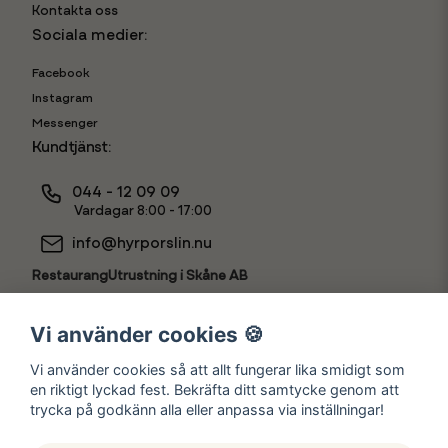
Kontakta oss
Sociala medier:
Facebook
Instagram
Messenger
Kundtjänst:
044 - 12 09 09
Vardagar 8:00 - 17:00
info@hyrporslin.nu
RestaurangUtrustning i Skåne AB
556631-7888
Vi använder cookies 🍪
Vi använder cookies så att allt fungerar lika smidigt som
en riktigt lyckad fest. Bekräfta ditt samtycke genom att
Hyr som
trycka på godkänn alla eller anpassa via inställningar!