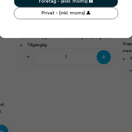
Företag - (exkl. moms) 🏢
Privat - (inkl. moms) 👤
Lyxstol - Class - Svart med Silver
60 kr
Ban
Vår lyxigaste stol med tjocka dynor och stabil
52,5 
ram. Svart tyg med silverställning. Staplingsbar.
Stap
44cm bred.
Tillgänglig
med 
-
+
tyg.
T
est
t.