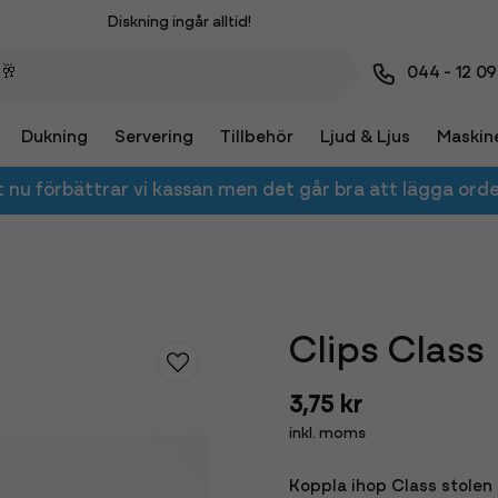
Diskning ingår alltid!
Besök vår utställning i Kristianstad!
044 - 12 09
Leverans eller avhämtning!
Dukning
Servering
Tillbehör
Ljud & Ljus
Maskin
t nu förbättrar vi kassan men det går bra att lägga orde
Clips Class
3,75 kr
inkl. moms
Koppla ihop Class stolen 