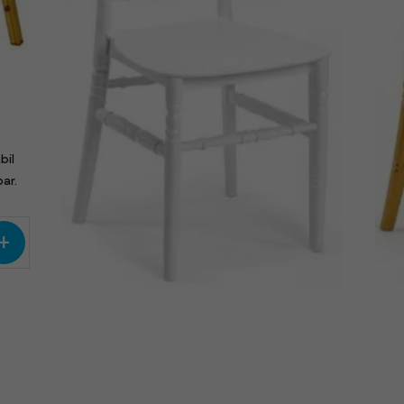
bil
ar.
+