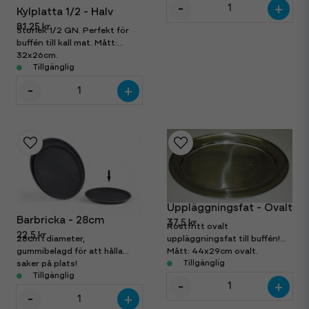
-
+
Kylplatta 1/2 - Halv
81,25 kr
Storlek 1/2 GN. Perfekt för
buffén till kall mat. Mått:
32x26cm.
Tillgänglig
-
+
Uppläggningsfat - Ovalt
Barbricka - 28cm
37,5 kr
Rostfritt ovalt
22,5 kr
uppläggningsfat till buffén!
28cm i diameter,
Mått: 44x29cm ovalt.
gummibelagd för att hålla
Tillgänglig
saker på plats!
Tillgänglig
-
+
-
+