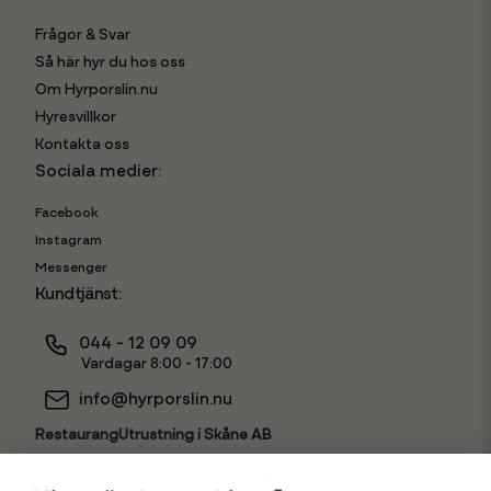
Frågor & Svar
Så här hyr du hos oss
Om Hyrporslin.nu
Hyresvillkor
Kontakta oss
Sociala medier:
Facebook
Instagram
Messenger
Kundtjänst:
044 - 12 09 09
Vardagar 8:00 - 17:00
info@hyrporslin.nu
RestaurangUtrustning i Skåne AB
556631-7888