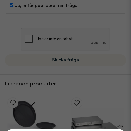
Ja, ni får publicera min fråga!
Skicka fråga
Liknande produkter