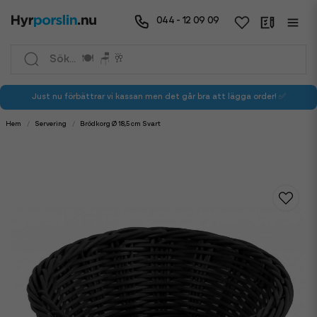
044 - 12 09 09
Just nu förbättrar vi kassan men det går bra att lägga order! ✅
Hem
Servering
Brödkorg Ø 18,5 cm Svart